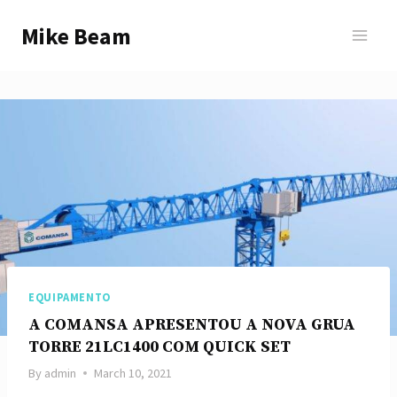
Skip
Mike Beam
to
content
EQUIPAMENTO
A COMANSA APRESENTOU A NOVA GRUA
TORRE 21LC1400 COM QUICK SET
By
admin
March 10, 2021