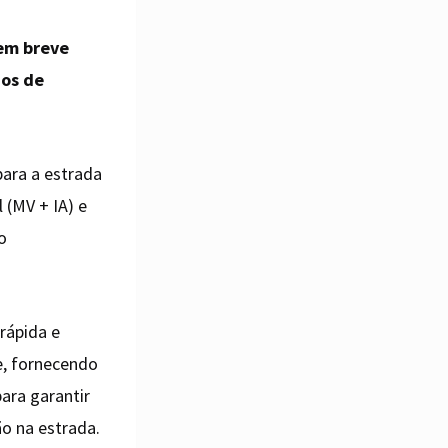
em breve
dos de
para a estrada
 (MV + IA) e
o
rápida e
e, fornecendo
ara garantir
o na estrada.