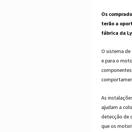
Os comprado
terão a opor
fábrica da L
O sistema de 
e para o motor
componentes d
comportament
As instalaçõe
ajudam a col
detecção de d
que os motori