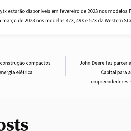
ytx estarão disponíveis em fevereiro de 2023 nos modelos F
 março de 2023 nos modelos 47X, 49X e 57X ​​da Western Sta
 construção compactos
John Deere faz parceri
ergia elétrica
Capital para 
gation
empreendedores s
O recall do Ford Super
Duty 2019 pode ser o
menor de todos
osts
e
By
admin
August 28, 2020