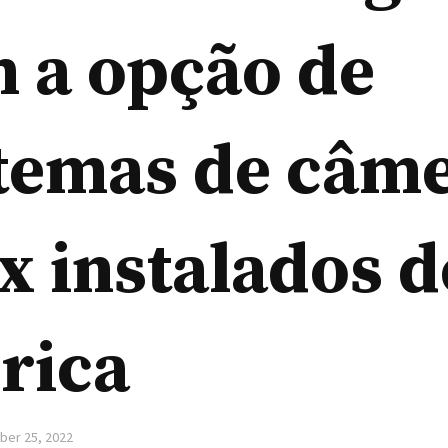
 a opção de
stemas de câm
x instalados d
rica
ber 25, 2022