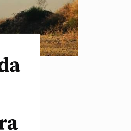
da
ra