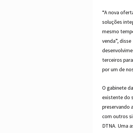
“A nova ofert
soluções inte
mesmo tempo,
venda”, disse
desenvolvime
terceiros par
por um de nos
O gabinete da
existente do 
preservando a
com outros si
DTNA. Uma ass