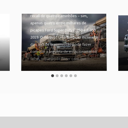
s
Este pode ser o menor recall que já
vimos. A Ford recentemente fez o
recall de quatro caminhões – sim,
apenas quatro entre milhares de
picapes Ford Super Duty F-250 e F-350
2019. O motivo? Uma fundição incorreta
da caixa de transmissão pode fazer
com que a lingueta de estacionamento
falhe, o que pode fazer com que…