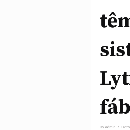
têm
si
Lyt
fáb
By
admin
Octo