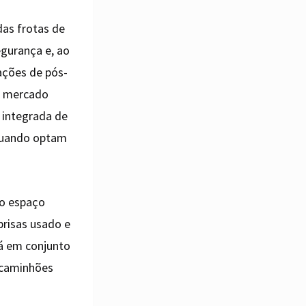
das frotas de
egurança e, ao
ações de pós-
 e mercado
 integrada de
 quando optam
do espaço
brisas usado e
rá em conjunto
 caminhões