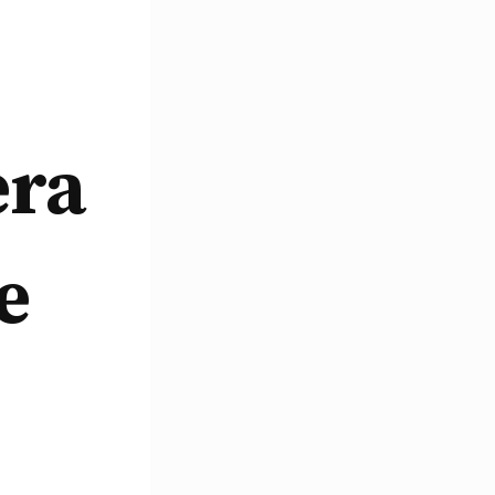
era
e