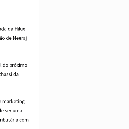
ada da Hilux
ão de Neeraj
al do próximo
chassi da
e marketing
ode ser uma
tributária com