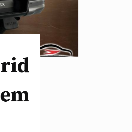
rid
 em