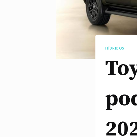
HÍBRIDOS
Toy
pod
20