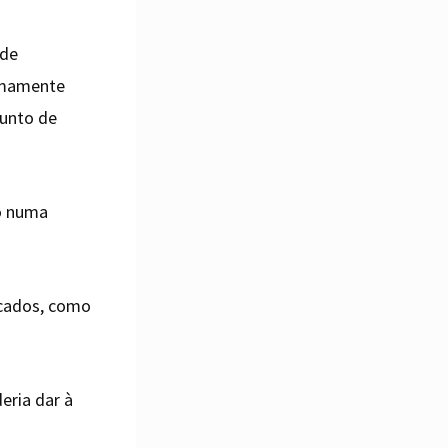
 de
nimamente
junto de
mo numa
rcados, como
eria dar à