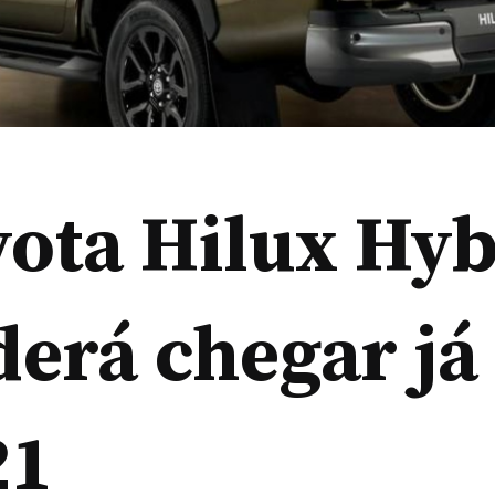
ota Hilux Hyb
erá chegar já
21