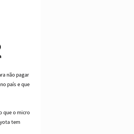
)
a
para não pagar
no país e que
do que o micro
oyota tem