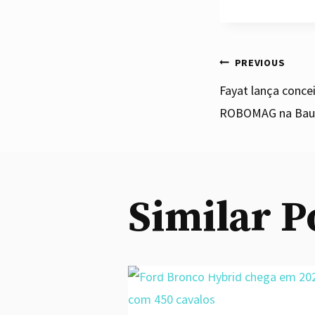
Post
PREVIOUS
Fayat lança conce
ROBOMAG na Ba
navi
Ford Bronco Hybrid
chega em 2022 com 450
cavalos
Similar P
By
admin
August 27, 2020
De acordo com o site TFLcar, o Ford
Bronco Hybrid chegará ao mercado
americano em 2022. Detalhes
Honda City 2020:
revelados indicam que a marca
preço, versões, motor,
americana pretende seguir o ritmo da