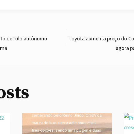
ito de rolo autônomo
Toyota aumenta preço do Co
uma
agora p
gation
Volvo XC40 ganha mais
versões híbridas na
Europa
osts
By
admin
August 26, 2020
A Volvo Cars ampliou a gama de
versões híbridas do XC40 na Europa,
começando pelo Reino Unido. O SUV da
marca de luxo sueca adicionou mais
três opções, sendo uma plug-in e duas
Toyota aumenta preço