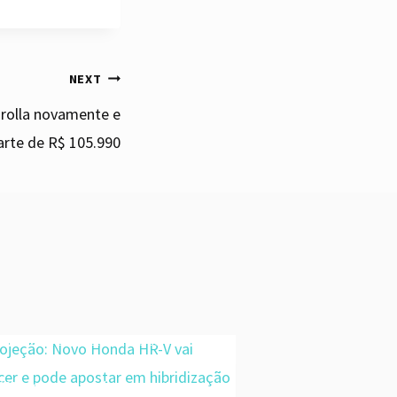
NEXT
rolla novamente e
arte de R$ 105.990
Projeção: Novo Honda
HR-V vai crescer e
pode apostar em
hibridização
By
admin
August 28, 2020
O Novo Honda HR-V deve surgir no
mercado japonês, como Vezel, até o
final deste ano. Pelo menos se espera
sua aparição pública ou virtual para
2020, mas com vendas realmente em