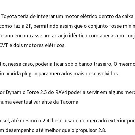
 Toyota teria de integrar um motor elétrico dentro da caixa
 como faz a ZF, permitindo assim que o conjunto fosse mi
mesmo encontrasse um arranjo idêntico com apenas um con
VT e dois motores elétricos.
lítio, nesse caso, poderia ficar sob o banco traseiro. O mes
ão híbrida plug-in para mercados mais desenvolvidos.
or Dynamic Force 2.5 do RAV4 poderia servir em alguns me
 numa eventual variante da Tacoma.
esel, até mesmo o 2.4 diesel usado no mercado exterior pod
um desempenho até melhor que o propulsor 2.8.