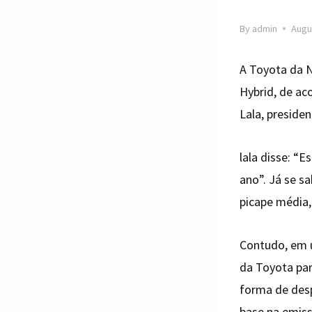
By
admin
Augu
A Toyota da N
Hybrid, de ac
Lala, president
lala disse: “
ano”. Já se s
picape média,
Contudo, em u
da Toyota par
forma de despi
base na emis