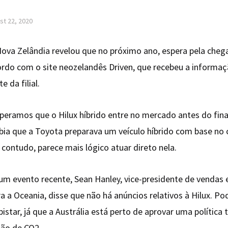
st 22, 2020
ova Zelândia revelou que no próximo ano, espera pela cheg
ordo com o site neozelandês Driven, que recebeu a informaç
e da filial.
Esperamos que o Hilux híbrido entre no mercado antes do fin
abia que a Toyota preparava um veículo híbrido com base no 
 contudo, parece mais lógico atuar direto nela.
m evento recente, Sean Hanley, vice-presidente de vendas 
a a Oceania, disse que não há anúncios relativos à Hilux. P
star, já que a Austrália está perto de aprovar uma política 
são de CO2.