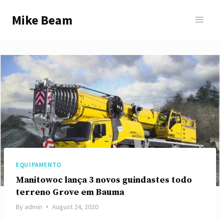
Skip
Mike Beam
to
content
EQUIPAMENTO
Manitowoc lança 3 novos guindastes todo
terreno Grove em Bauma
By
admin
August 24, 2020