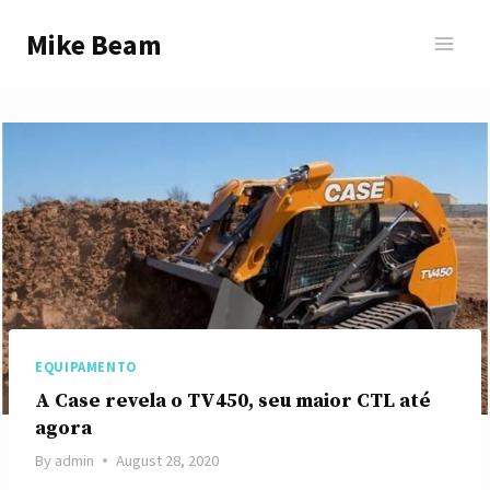
Skip
Mike Beam
to
content
EQUIPAMENTO
A Case revela o TV450, seu maior CTL até
agora
By
admin
August 28, 2020