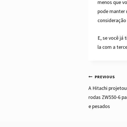
menos que vo
pode manter 
consideração 
E, se você já 
la com a terc
Post
PREVIOUS
Os novos baldes de
A Hitachi projeto
esqueleto Cat também
rodas ZW550-6 par
podem ser usados ​​par
navi
spedar o
e pesados
classificação
ito “Ask
By
admin
August 28, 2020
” de 29 de