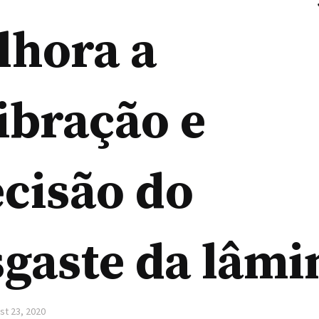
lhora a
ibração e
cisão do
gaste da lâmi
st 23, 2020