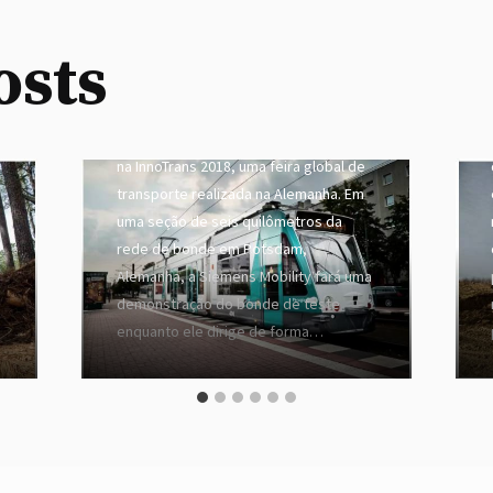
By
admin
August 28, 2020
osts
A Siemens Mobility, junto com a ViP
Verkehrsbetrieb Potsdam GmbH,
afirma que apresentará o primeiro
bonde autônomo do mundo
na InnoTrans 2018, uma feira global de
transporte realizada na Alemanha. Em
e
uma seção de seis quilômetros da
rede de bonde em Potsdam,
Alemanha, a Siemens Mobility fará uma
demonstração do bonde de teste
enquanto ele dirige de forma…