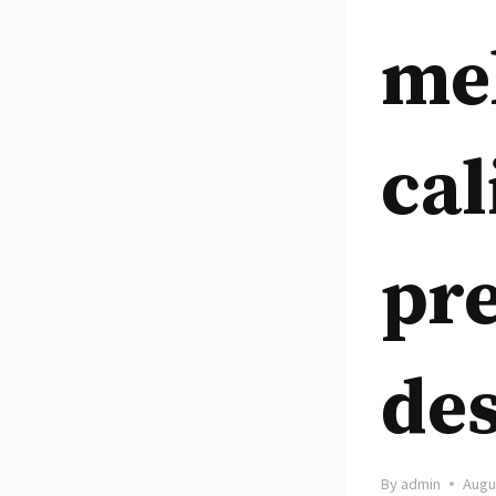
me
cal
pre
des
By
admin
Augu