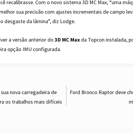
cê recalibrasse. Com o novo sistema 3D MC Max, “uma máqu
melhor sua precisão com ajustes incrementais de campo le
o desgaste da lâmina”, diz Lodge.
tiver a versão anterior do
3D MC Max
da Topcon instalada, po
eira opção IMU configurada.
u sua nova carregadeira de
Ford Bronco Raptor deve c
a os trabalhos mais difíceis
m
Siemens Mobility
a
gation
lançará primeiro
bonde autônomo do
mundo