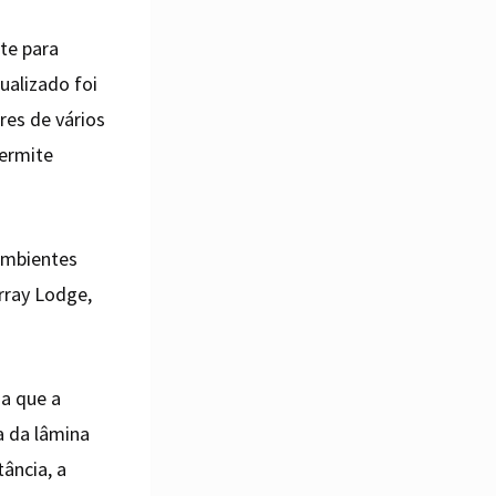
te para
ualizado foi
res de vários
permite
ambientes
rray Lodge,
da que a
a da lâmina
ância, a