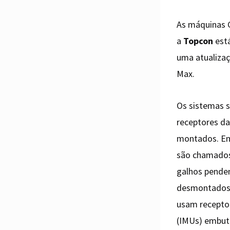
As máquinas 
a
Topcon
está
uma atualizaç
Max.
Os sistemas 
receptores da
montados. Em
são chamados)
galhos penden
desmontados e
usam receptor
(IMUs) embut