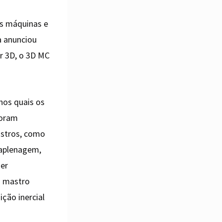
s máquinas e
a anunciou
r 3D, o 3D MC
nos quais os
foram
astros, como
raplenagem,
ser
m mastro
ção inercial