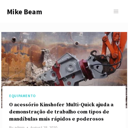
Skip
Mike Beam
to
content
EQUIPAMENTO
O acessório Kinshofer Multi-Quick ajuda a
demonstração de trabalho com tipos de
mandíbulas mais rápidos e poderosos
By
admin
August 28, 2020