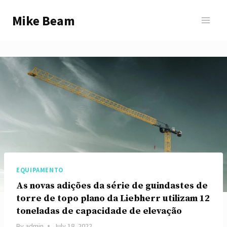
Skip
Mike Beam
to
content
EQUIPAMENTO
As novas adições da série de guindastes de
torre de topo plano da Liebherr utilizam 12
toneladas de capacidade de elevação
By
admin
July 18, 2022