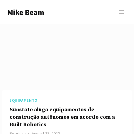
Skip
Mike Beam
to
content
EQUIPAMENTO
Sunstate aluga equipamentos de
construção autônomos em acordo com a
Built Robotics
By
admin
August 28, 2020